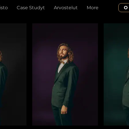
isto
Case Studyt
Arvostelut
More
O