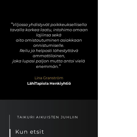
"
Viljossa yhdistyvät poikkeuksellisella
tavalla korkea laatu, intohimo omaan
lajiinsa sekä
aito omistautuminen asiakkaan
onnistumiselle.
Reilu ja helposti lähestyttävä
ammattilainen,
joka lupasi paljon mutta antoi vielä
"
enemmän.
Lina Granström
LähiTapiola Henkiyhtiö
TAIKURI AIKUISTEN JUHLIIN
Kun etsit