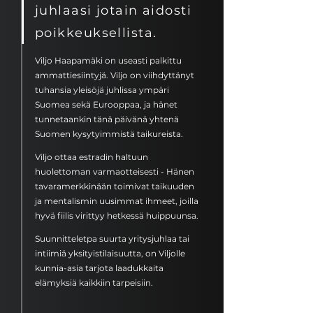
juhlaasi jotain aidosti
poikkeuksellista.
Viljo Haapamäki on useasti palkittu
ammattiesiintyjä.​ Viljo on viihdyttänyt
tuhansia yleisöjä juhlissa ympäri
Suomea sekä Eurooppaa, ja hänet
tunnetaankin tänä päivänä yhtenä
Suomen kysytyimmistä taikureista.
Viljo ottaa estradin haltuun
huolettoman varmaotteisesti - Hänen
tavaramerkkinään toimivat taikuuden
ja mentalismin uusimmat ihmeet, joilla
hyvä fiilis virittyy hetkessä huippuunsa.
Suunnitteletpa suurta yritysjuhlaa tai
intiimiä yksityistilaisuutta, on Viljolle
kunnia-asia tarjota laadukkaita
elämyksiä kaikkiin tarpeisiin.​​