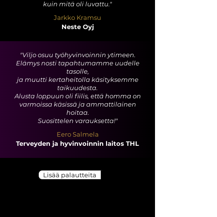
kuin mitä oli luvattu."
Jarkko Kramsu
Neste Oyj
"Viljo osuu työhyvinvoinnin ytimeen.
Elämys nosti tapahtumamme uudelle
tasolle,
ja muutti kertaheitolla käsityksemme
taikuudesta.
Alusta loppuun oli fiilis, että homma on
varmoissa käsissä ja ammattilainen
hoitaa.
Suosittelen varauksetta!"
Eero Salmela
Terveyden ja hyvinvoinnin laitos THL
Lisää palautteita