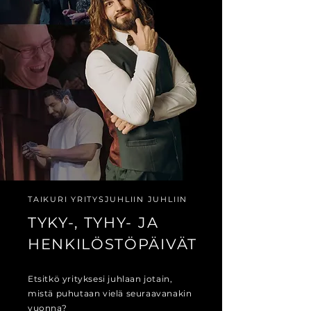
TAIKURI YRITYSJUHLIIN JUHLIIN
TYKY-, TYHY- JA
HENKILÖSTÖPÄIVÄT
Etsitkö yrityksesi juhlaan jotain,
mistä puhutaan vielä seuraavanakin
vuonna?