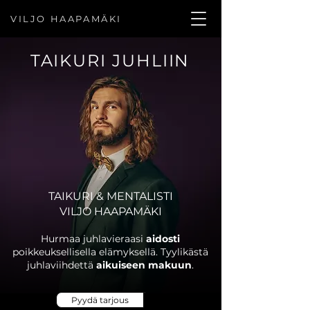
VILJO HAAPAMÄKI
TAIKURI JUHLIIN
TAIKURI & MENTALISTI
VILJO HAAPAMÄKI
Hurmaa juhlavieraasi
aidosti
poikkeuksellisella elämyksellä. Tyylikästä
juhlaviihdettä
aikuiseen makuun
.
Pyydä tarjous