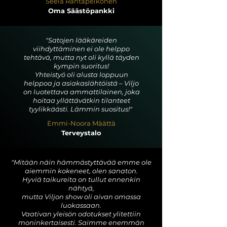
Seela Rantapelkonen
Oma Säästöpankki
"Satojen lääkäreiden
viihdyttäminen ei ole helppo
tehtävä, mutta nyt oli kyllä täyden
kympin suoritus!
Yhteistyö oli alusta loppuun
helppoa ja asiakaslähtöistä – Viljo
on luotettava ammattilainen, joka
hoitaa yllättävätkin tilanteet
tyylikkäästi. Lämmin suositus!"
Emmi-Noora Määttä
Terveystalo
"Mitään näin hämmästyttävää emme ole
aiemmin kokeneet, olen sanaton.
Hyviä taikureita on tullut ennenkin
nähtyä,
mutta Viljon show oli aivan omassa
luokassaan.
Vaativan yleisön odotukset ylitettiin
moninkertaisesti. Saimme enemmän