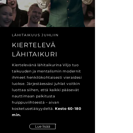
LÄHITAIKUUS JUHLIIN
KIERTELEVÄ
LÄHITAIKURI
Kiertelevänä lähitaikurina Viljo tuo
taikuuden ja mentalismin modernit
ihmeet henkilökohtaisesti vieraidesi
luokse. Järjestäessäsi juhlat voitkin
luottaa siihen, että kaikki pääsevät
nauttimaan palkitusta
huippuviihteestä – aivan
kosketusetäisyydeltä.
Kesto 60-180
min.
Lue lisää