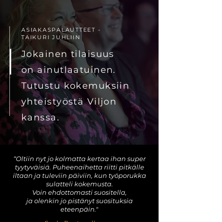
ASIAKASPALAUTTEET -
TAIKURI JUHLIIN
Jokainen tilaisuus
on ainutlaatuinen.
Tutustu kokemuksiin
yhteistyöstä Viljon
kanssa.
“Oltiin nyt jo kolmatta kertaa ihan super
tyytyväisiä. Puheenaihetta riitti pitkälle
iltaan ja tuleviin päiviin, kun työporukka
sulatteli kokemusta.
Voin ehdottomasti suositella,
ja olenkin jo pistänyt suosituksia
eteenpäin."