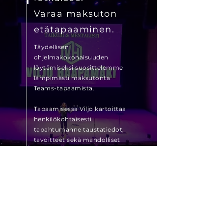
Varaa maksuton
etätapaaminen
.
Täydellisen
ohjelmakokonaisuuden
löytämiseksi suosittelemme
lämpimästi maksutonta
Teams-tapaamista.
Tapaamisessa Viljo kartoittaa
henkilökohtaisesti
tapahtumanne taustatiedot,
tavoitteet sekä mahdolliset
erityistoiveet ohjelmaan
liittyen.
Tämä ei sido mihinkään -
Voitte tutustua rauhassa
saamaanne tarjoukseen.