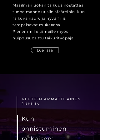
Maailmanluokan taikuus nostattaa
tunnelmanne uusiin sfääreihin, kun
raikuva nauru ja hyvä fiilis
tempaisevat mukaansa.
Pienemmille tiimeille myös
huippusuosittu taikurityöpaja!
Lue lisää
VIIHTEEN AMMATTILAINEN
JUHLIIN
Kun
onnistuminen
ratkaisee: