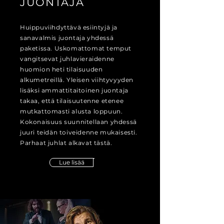
JUONTAJA
Huippuviihdyttävä esiintyjä ja
sanavalmis juontaja yhdessä
paketissa. Uskomattomat temput
vangitsevat juhlavieraidenne
huomion heti tilaisuuden
alkumetreillä. Yleisen viihtyvyyden
lisäksi ammattitaitoinen juontaja
takaa, että tilaisuutenne etenee
mutkattomasti alusta loppuun.
Kokonaisuus suunnitellaan yhdessä
juuri teidän toiveidenne mukaisesti.
Parhaat juhlat alkavat tästä.
Lue lisää