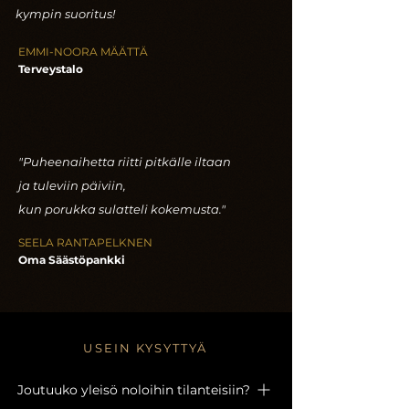
kympin suoritus!
EMMI-NOORA MÄÄTTÄ
Terveystalo
"Puheenaihetta riitti pitkälle iltaan
ja tuleviin päiviin,
kun porukka sulatteli kokemusta.
"
SEELA RANTAPELKNEN
Oma Säästöpankki
USEIN KYSYTTYÄ
Joutuuko yleisö noloihin tilanteisiin?