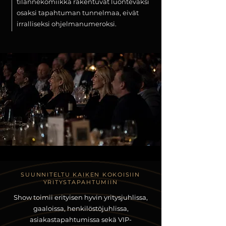
tilannekomiikka rakentuvat luontevaksi
osaksi tapahtuman tunnelmaa, eivät
irralliseksi ohjelmanumeroksi.
SUUNNITELTU KAIKEN KOKOISIIN
YRITYSTAPAHTUMIIN
Show toimii erityisen hyvin yritysjuhlissa,
gaaloissa, henkilöstöjuhlissa,
asiakastapahtumissa sekä VIP-