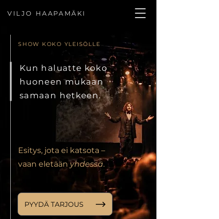
VILJO HAAPAMÄKI
SHOW KOKO YLEISÖLLE
Kun haluatte koko
huoneen mukaan
samaan hetkeen.
Esitys, jota ei katsota –
vaan eletään
yhdessä
.
PYYDÄ TARJOUS