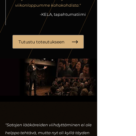
viikonloppumme kohokohdista."
-KELA, tapahtumatiimi
Tutustu toteutukseen
"Satojen lääkäreiden viihdyttäminen ei ole
helppo tehtävä, mutta nyt oli kyllä täyden