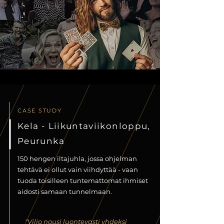
CASE STUDY
Kela - Liikuntaviikonloppu,
Peurunka
150 hengen iltajuhla, jossa ohjelman
tehtävä ei ollut vain viihdyttää - vaan
tuoda toisilleen tuntemattomat ihmiset
aidosti samaan tunnelmaan.
"Viljo nousi luontevasti yhdeksi