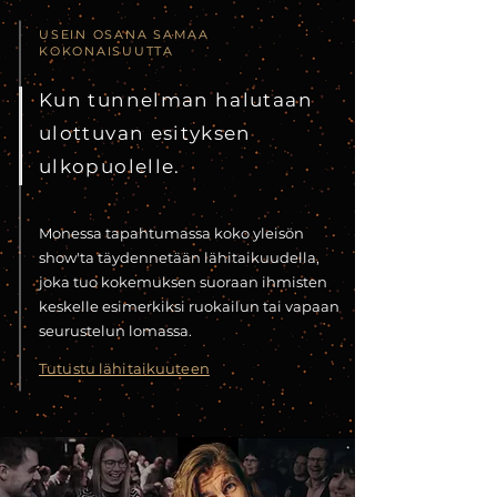
USEIN OSANA SAMAA
KOKONAISUUTTA
Kun tunnelman halutaan
ulottuvan esityksen
ulkopuolelle.
Monessa tapahtumassa koko yleisön
show'ta täydennetään lähitaikuudella,
joka tuo kokemuksen suoraan ihmisten
keskelle esimerkiksi ruokailun tai vapaan
seurustelun lomassa.
Tutustu lähitaikuuteen