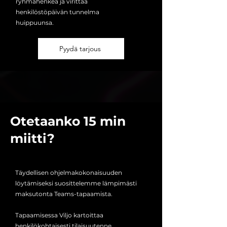
ryhmähenkeä ja virittää
henkilöstöpäivän tunnelma
huippuunsa.
Pyydä tarjous
Otetaanko 15 min
miitti?
Täydellisen ohjelmakokonaisuuden
löytämiseksi suosittelemme lämpimästi
maksutonta Teams-tapaamista.
Tapaamisessa Viljo kartoittaa
henkilökohtaisesti tilaisuutenne