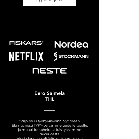
Eero Salmela
THL
"Viljo osuu työhyvinvoinnin ytimeen.
Elämys nosti TYKY-päivämme uudelle tasolle,
ja muutti kertaheitolla käsityksemme
taikuudesta.
Alusta loppuun oli fiilis, että homma on