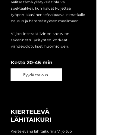
Valitse tämä yllätyksiä tihkuva
spektaakkeli, kun haluat kuljettaa
työporukkasi henkeäsalpaavalle matkalle
naurun ja hämmästyksen maailmaan.
Viljon interaktiivinen show on
rakennettu yritysten korkeat
viihdeodotukset huomioiden.
Kesto 20-45 min
Pyydä tarjous
KIERTELEVÄ
LÄHITAIKURI
Kiertelevänä lähitaikurina Viljo tuo