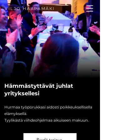
VILJO HAAPAMÄKI
Hämmästyttävät juhlat
yrityksellesi
Hurmaa työporukkasi aidosti poikkeuksellisella
elämyksellä.
Tyylikästä viihdeohjelmaa aikuiseen makuun.
Pyydä tarjous