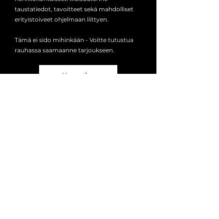
taustatiedot, tavoitteet sekä mahdolliset
erityistoiveet ohjelmaan liittyen.
Tämä ei sido mihinkään - Voitte tutustua
rauhassa saamaanne tarjoukseen.
Varaa aika
Pyydä tarjous
Nimi
Sähköpostiosoite