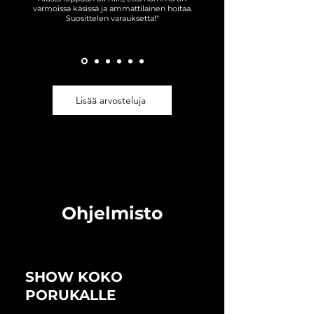
varmoissa käsissä ja ammattilainen hoitaa.
Suosittelen varauksetta!"
Lisää arvosteluja
Ohjelmisto
SHOW KOKO
PORUKALLE