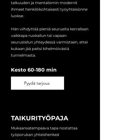
taikuuden ja mentalismin modernit
ihmeet henkilökohtaisesti työyhteisönne
luokse.
Hän viihdyttää pieniä seurueita kerrallaan
vaikkapa ruokailun tai vapaan
seurustelun yhteydessä varmistaen, ettei
kukaan jää paitsi kihelmöivästä
tunnelmasta.
Kesto 60-180 min
Pyydä tarjous
TAIKURITYÖPAJA
Mukaansatempaava tapa nostattaa
työporukan yhteishenkeä