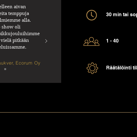
elleen aivan
keita temppuja
30 min tai 
lmiemme alla.
p show oli
pikkujouluihimme
vielä pitkään
1 - 40
teluissamme.
ukver, Ecorum Oy
Räätälöinti 