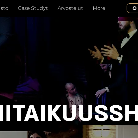
isto
Case Studyt
Arvostelut
More
O
HITAIKUUSS