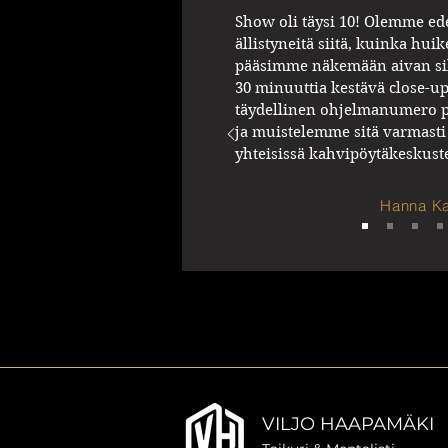
Show oli täysi 10! Olemme ed
ällistyneitä siitä, kuinka hui
pääsimme näkemään aivan si
30 minuuttia kestävä close-u
täydellinen ohjelmanumero 
ja muistelemme sitä varmasti 
yhteisissä kahvipöytäkeskus
Hanna Ka
VILJO HAAPAMÄKI