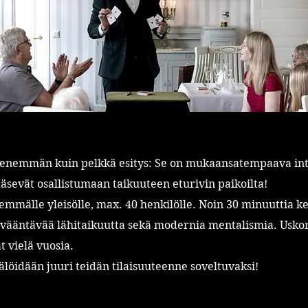
 enemmän kuin pelkkä esitys: Se on mukaansatempaava int
ääsevät osallistumaan taikuuteen eturivin paikoilta!
emmälle yleisölle, max. 40 henkilölle. Noin 30 minuuttia ke
vääntävää lähitaikuutta sekä modernia mentalismia. Usk
 vielä vuosia.
älöidään juuri teidän tilaisuuteenne soveltuvaksi!