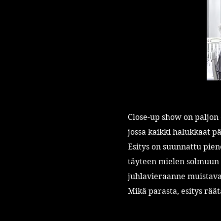
Close-up show on paljon
jossa kaikki halukkaat p
Esitys on suunnattu pien
täyteen mielen solmuun 
juhlavieraanne muistavat
Mikä parasta, esitys räät