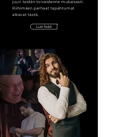
juuri teidän toiveidenne mukaisesti.
Riihimäen parhaat tapahtumat
alkavat tästä.
Lue lisää