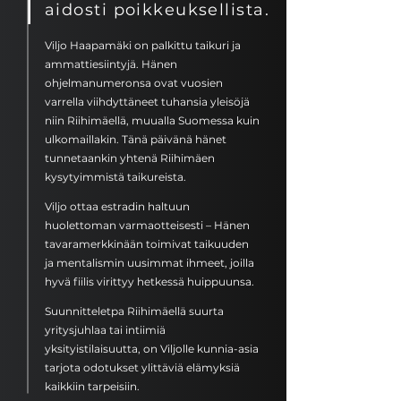
aidosti poikkeuksellista.
Viljo Haapamäki on palkittu taikuri ja
ammattiesiintyjä. Hänen
ohjelmanumeronsa ovat vuosien
varrella viihdyttäneet tuhansia yleisöjä
niin Riihimäellä, muualla Suomessa kuin
ulkomaillakin.​ Tänä päivänä hänet
tunnetaankin yhtenä Riihimäen
kysytyimmistä taikureista.
Viljo ottaa estradin haltuun
huolettoman varmaotteisesti – Hänen
tavaramerkkinään toimivat taikuuden
ja mentalismin uusimmat ihmeet, joilla
hyvä fiilis virittyy hetkessä huippuunsa.
Suunnitteletpa Riihimäellä suurta
yritysjuhlaa tai intiimiä
yksityistilaisuutta, on Viljolle kunnia-asia
tarjota odotukset ylittäviä elämyksiä
kaikkiin tarpeisiin.​​