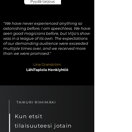
Pyydä tarjous
"We have never experienced anything so
astonishing before; I am speechless. We have
seen good magicians before, but Viljo's show
was in a league of its own. The expectations
of our demanding audience were exceeded
multiple times over, and we received more
than we were promised."
Lina Granström
LähiTapiola Henkiyhtiö
TAIKURI RIIHIMÄKI
Kun etsit
tilaisuuteesi jotain