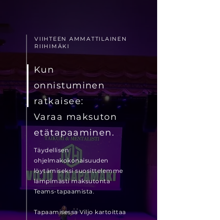
VIIHTEEN AMMATTILAINEN
RIIHIMÄKI
Kun
onnistuminen
ratkaisee:
Varaa maksuton
etätapaaminen
.
Täydellisen
ohjelmakokonaisuuden
löytämiseksi suosittelemme
lämpimästi maksutonta
Teams-tapaamista.
Tapaamisessa Viljo kartoittaa