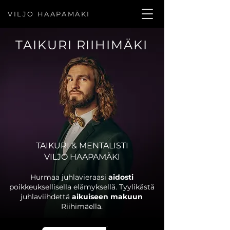
VILJO HAAPAMÄKI
TAIKURI RIIHIMÄKI
TAIKURI & MENTALISTI
VILJO HAAPAMÄKI
Hurmaa juhlavieraasi
aidosti
poikkeuksellisella elämyksellä. Tyylikästä
juhlaviihdettä
aikuiseen makuun
Riihimäellä.