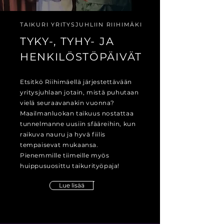
TAIKURI YRITYSJUHLIIN RIIHIMÄKI
TYKY-, TYHY- JA
HENKILÖSTÖPÄIVÄT
Etsitkö Riihimäellä järjestettävään
yritysjuhlaan jotain, mistä puhutaan
vielä seuraavanakin vuonna?
Maailmanluokan taikuus nostattaa
tunnelmanne uusiin sfääreihin, kun
raikuva nauru ja hyvä fiilis
tempaisevat mukaansa.
Pienemmille tiimeille myös
huippusuosittu taikurityöpaja!
Lue lisää