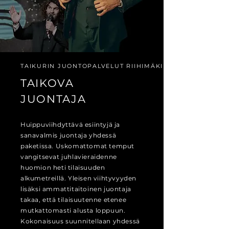
TAIKURIN JUONTOPALVELUT RIIHIMÄKI
TAIKOVA
JUONTAJA
Huippuviihdyttävä esiintyjä ja
sanavalmis juontaja yhdessä
paketissa. Uskomattomat temput
vangitsevat juhlavieraidenne
huomion heti tilaisuuden
alkumetreillä. Yleisen viihtyvyyden
lisäksi ammattitaitoinen juontaja
takaa, että tilaisuutenne etenee
mutkattomasti alusta loppuun.
Kokonaisuus suunnitellaan yhdessä