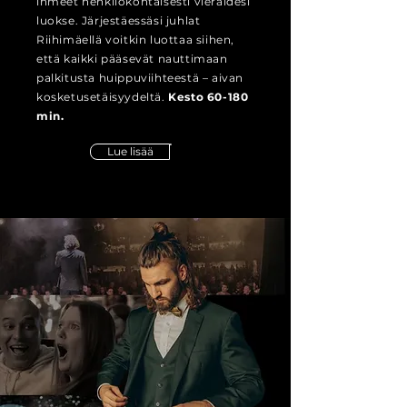
ihmeet henkilökohtaisesti vieraidesi
luokse. Järjestäessäsi juhlat
Riihimäellä voitkin luottaa siihen,
että kaikki pääsevät nauttimaan
palkitusta huippuviihteestä – aivan
kosketusetäisyydeltä.
Kesto 60-180
min.
Lue lisää