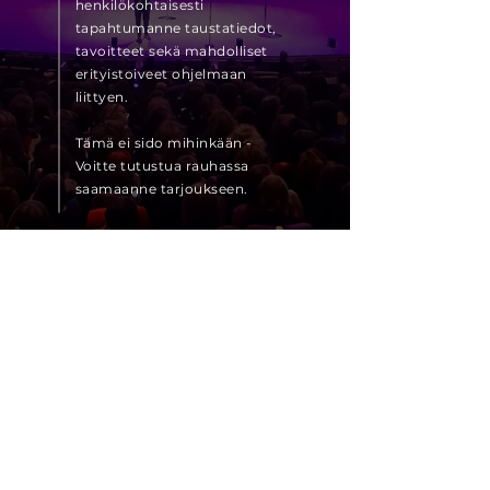
henkilökohtaisesti
tapahtumanne taustatiedot,
tavoitteet sekä mahdolliset
erityistoiveet ohjelmaan
liittyen.
Tämä ei sido mihinkään -
Voitte tutustua rauhassa
saamaanne tarjoukseen.
Varaa aika
"We have never experienced