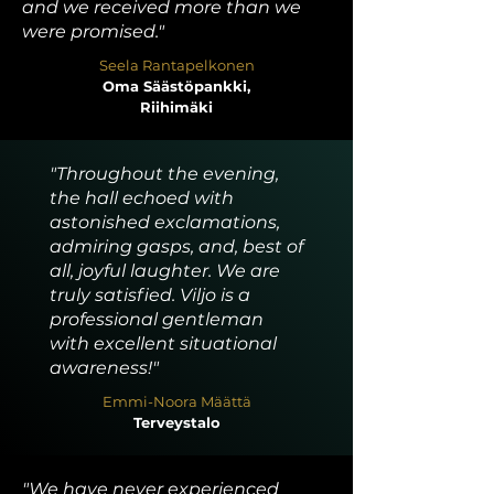
and we received more than we
were promised."
Seela Rantapelkonen
Oma Säästöpankki,
Riihimäki
"Throughout the evening,
the hall echoed with
astonished exclamations,
admiring gasps, and, best of
all, joyful laughter. We are
truly satisfied. Viljo is a
professional gentleman
with excellent situational
awareness!"
Emmi-Noora Määttä
Terveystalo
"We have never experienced