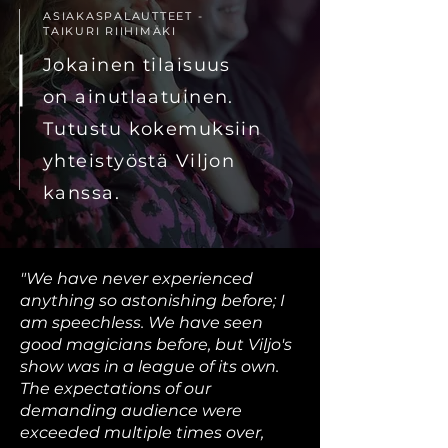
ASIAKASPALAUTTEET -
TAIKURI RIIHIMÄKI
Jokainen tilaisuus
on ainutlaatuinen.
Tutustu kokemuksiin
yhteistyöstä Viljon
kanssa.
"We have never experienced
anything so astonishing before; I
am speechless. We have seen
good magicians before, but Viljo's
show was in a league of its own.
The expectations of our
demanding audience were
exceeded multiple times over,