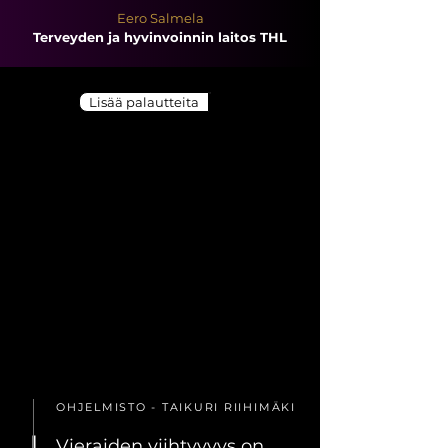
Eero Salmela
Terveyden ja hyvinvoinnin laitos THL
Lisää palautteita
OHJELMISTO - TAIKURI RIIHIMÄKI
Vieraiden viihtyvyys on